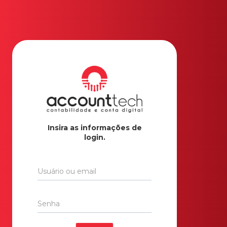
Insira as informações de
login.