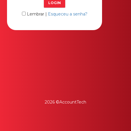
LOGIN
Lembrar
|
Esqueceu a senha?
2026 ©AccountTech