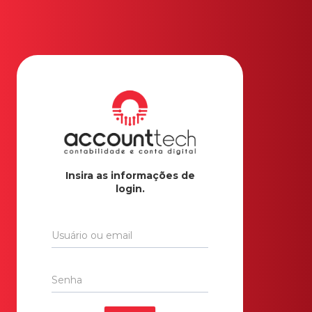
Insira as informações de
login.