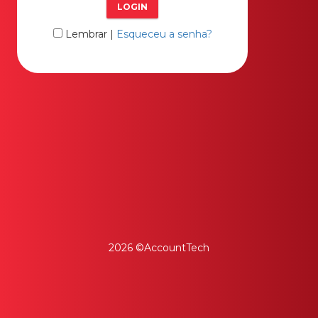
LOGIN
Lembrar
|
Esqueceu a senha?
2026 ©AccountTech